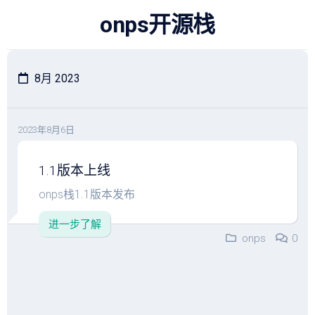
跳
onps开源栈
至
内
容
8月 2023
2023年8月6日
1.1版本上线
onps栈1.1版本发布
进一步了解
onps
0