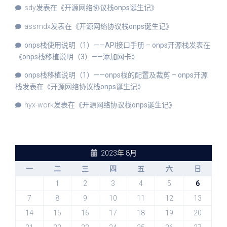
sdy
发表在《
开源网络协议栈onps诞生记
》
assmdx
发表在《
开源网络协议栈onps诞生记
》
onps栈使用说明（1）——API接口手册 – onps开源栈
发表在
《
onps栈移植说明（3）——添加网卡
》
onps栈移植说明（1）——onps栈的配置及裁剪 – onps开源
栈
发表在《
开源网络协议栈onps诞生记
》
hyx-work
发表在《
开源网络协议栈onps诞生记
》
2023年 8月
一
二
三
四
五
六
日
1
2
3
4
5
6
7
8
9
10
11
12
13
14
15
16
17
18
19
20