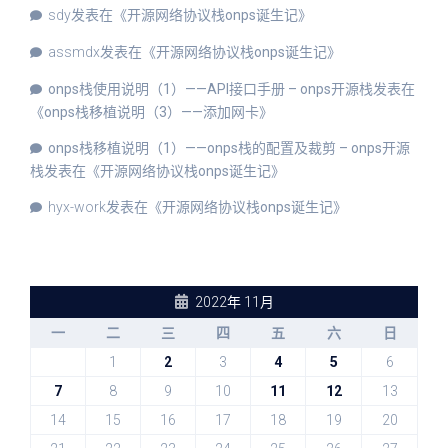
sdy
发表在《
开源网络协议栈onps诞生记
》
assmdx
发表在《
开源网络协议栈onps诞生记
》
onps栈使用说明（1）——API接口手册 – onps开源栈
发表在
《
onps栈移植说明（3）——添加网卡
》
onps栈移植说明（1）——onps栈的配置及裁剪 – onps开源
栈
发表在《
开源网络协议栈onps诞生记
》
hyx-work
发表在《
开源网络协议栈onps诞生记
》
2022年 11月
一
二
三
四
五
六
日
1
2
3
4
5
6
7
8
9
10
11
12
13
14
15
16
17
18
19
20