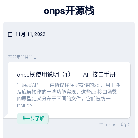
跳
onps开源栈
至
内
容
11月 11, 2022
2022年11月11日
onps栈使用说明（1）——API接口手册
1. 底层API 由协议栈底层提供的api，用于涉
及底层操作的一些功能实现，这些api接口函数
的原型定义分布于不同的文件，它们被统一
include...
进一步了解
onps
0